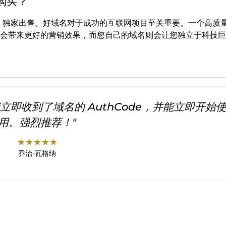
么要购买？
INS 独家出售。好域名对于成功的互联网项目至关重要。一个高质
会带来更好的营销效果，而您自己的域名则会让您独立于科技巨
即收到了域名的 AuthCode，并能立即开始
用。强烈推荐！"
star
star
star
star
star
乔治-瓦格纳