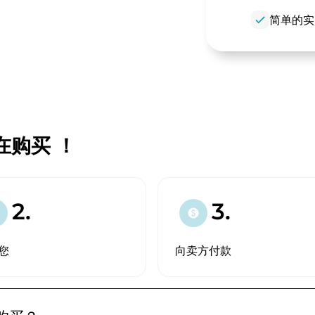
check
简单的实
 现在购买 ！
2.
3.
paid
您
向卖方付款