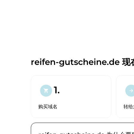
reifen-gutscheine.de
1.
shopping_cart
arrow_forward
购买域名
转给